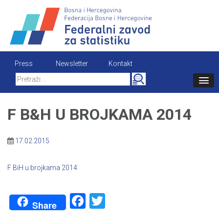
Skip
to
content
Press
Newsletter
Kontakt
Search
for:
F B&H U BROJKAMA 2014
17.02.2015
F BiH u brojkama 2014
Facebook
Twitter
Share