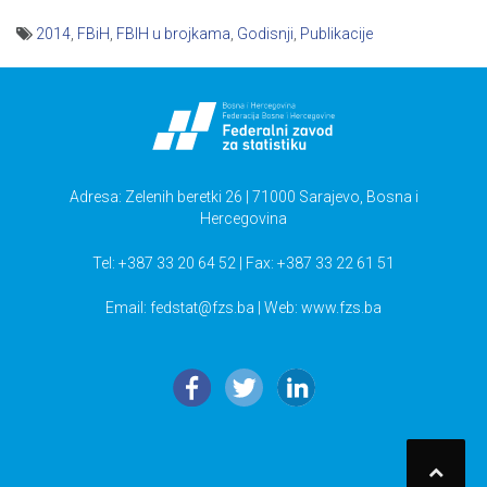
2014
,
FBiH
,
FBIH u brojkama
,
Godisnji
,
Publikacije
Navigacija
članaka
Adresa: Zelenih beretki 26 | 71000 Sarajevo, Bosna i
Hercegovina
Tel: +387 33 20 64 52 | Fax: +387 33 22 61 51
Email:
fedstat@fzs.ba
| Web: www.fzs.ba