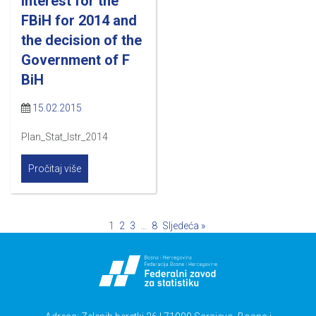
interest for the
FBiH for 2014 and
the decision of the
Government of F
BiH
15.02.2015
Plan_Stat_Istr_2014
Pročitaj više
1
2
3
…
8
Sljedeća »