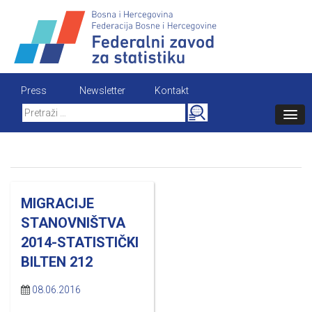
Skip
to
content
Press
Newsletter
Kontakt
Search
for:
MIGRACIJE
STANOVNIŠTVA
2014-STATISTIČKI
BILTEN 212
08.06.2016