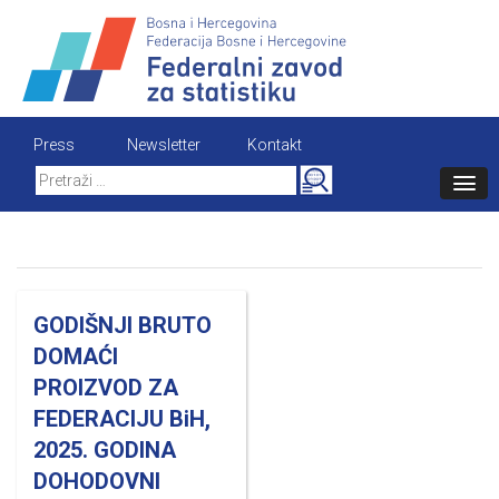
Skip
to
content
Press
Newsletter
Kontakt
Search
for:
GODIŠNJI BRUTO
DOMAĆI
PROIZVOD ZA
FEDERACIJU BiH,
2025. GODINA
DOHODOVNI