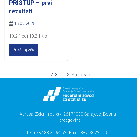
PRISTUP – prvi
rezultati
15.07.2025
10.2.1.pdf 10.2.1.xls
Pročitaj više
1
2
3
…
13
Sljedeća »
Adresa: Zelenih beretki 26 | 71000 Sarajevo, Bosna i
Hercegovina
Tel: +387 33 20 64 52 | Fax: +387 33 22 61 51