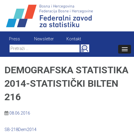
Skip
to
content
Press
Newsletter
Kontakt
Search
for:
DEMOGRAFSKA STATISTIKA
2014-STATISTIČKI BILTEN
216
08.06.2016
SB-218Dem2014