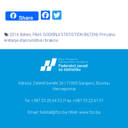
Facebook
Twitter
Share
2014
,
Bilteni
,
FBiH
,
GODIŠNJI STATISTIČKI BILTENI
,
Prirodno
kretanje stanovništva i brakovi
Navigacija
članaka
Adresa: Zelenih beretki 26 | 71000 Sarajevo, Bosna i
Hercegovina
Tel: +387 33 20 64 52 | Fax: +387 33 22 61 51
Email:
fedstat@fzs.ba
| Web: www.fzs.ba