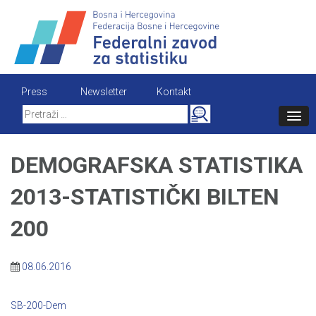
Skip
to
content
Press
Newsletter
Kontakt
Search
for:
DEMOGRAFSKA STATISTIKA
2013-STATISTIČKI BILTEN
200
08.06.2016
SB-200-Dem