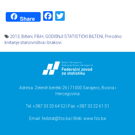
Facebook
Twitter
Share
2013
,
Bilteni
,
FBiH
,
GODIŠNJI STATISTIČKI BILTENI
,
Prirodno
kretanje stanovništva i brakovi
Navigacija
članaka
Adresa: Zelenih beretki 26 | 71000 Sarajevo, Bosna i
Hercegovina
Tel: +387 33 20 64 52 | Fax: +387 33 22 61 51
Email:
fedstat@fzs.ba
| Web: www.fzs.ba