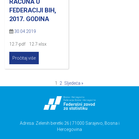
RAČUNA U
FEDERACIJI BIH,
2017. GODINA
30.04.2019
12.7-pdf 12.7-xlsx
Pročitaj više
1
2
Sljedeća »
Adresa: Zelenih beretki 26 | 71000 Sarajevo, Bosna i
Hercegovina