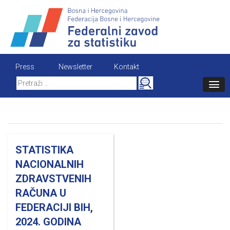
Skip
to
content
Press
Newsletter
Kontakt
Search
for:
STATISTIKA
NACIONALNIH
ZDRAVSTVENIH
RAČUNA U
FEDERACIJI BIH,
2024. GODINA