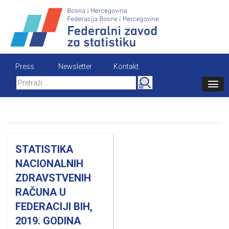
Skip
to
content
Press
Newsletter
Kontakt
Search
for:
STATISTIKA
NACIONALNIH
ZDRAVSTVENIH
RAČUNA U
FEDERACIJI BIH,
2019. GODINA