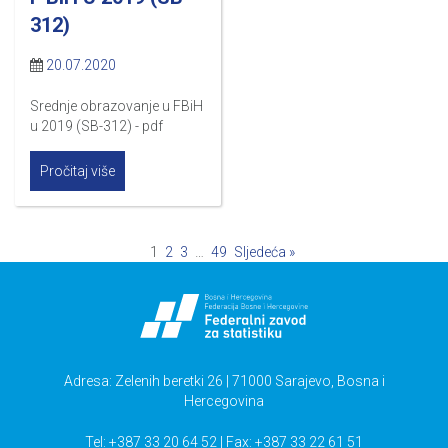
312)
20.07.2020
Srednje obrazovanje u FBiH
u 2019 (SB-312) - pdf
Pročitaj više
1
2
3
…
49
Sljedeća »
Adresa: Zelenih beretki 26 | 71000 Sarajevo, Bosna i
Hercegovina
Tel: +387 33 20 64 52 | Fax: +387 33 22 61 51