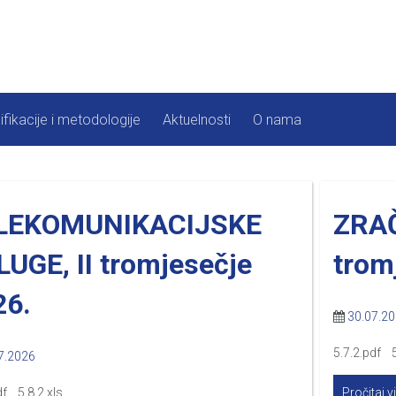
ifikacije i metodologije
Aktuelnosti
O nama
LEKOMUNIKACIJSKE
ZRAČ
UGE, II tromjesečje
trom
26.
30.07.2
5.7.2.pdf 5
7.2026
df 5.8.2.xls
Pročitaj v