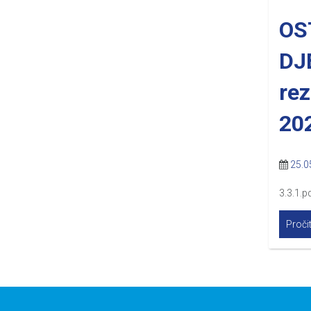
OS
DJ
rez
20
25.0
3.3.1.pd
Pročit