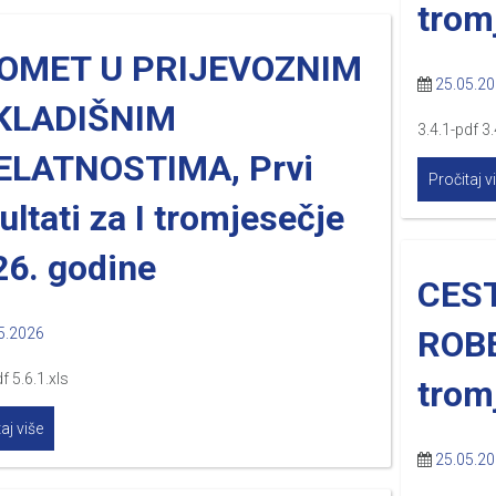
trom
OMET U PRIJEVOZNIM
25.05.2
SKLADIŠNIM
3.4.1-pdf 3.
ELATNOSTIMA, Prvi
Pročitaj v
ultati za I tromjesečje
26. godine
CES
ROBE
5.2026
f 5.6.1.xls
trom
aj više
25.05.2