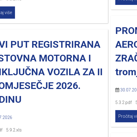
aj više
PRO
VI PUT REGISTRIRANA
AER
STOVNA MOTORNA I
ZRAČ
IKLJUČNA VOZILA ZA II
trom
OMJESEČJE 2026.
30.07.2
DINU
5.3.2.pdf 5
Pročitaj v
7.2026
df 5.9.2.xls