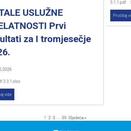
5.1.1.pdf 5
TALE USLUŽNE
Pročitaj v
ELATNOSTI Prvi
ultati za I tromjesečje
26.
5.2026
f 3.3.1.xlsx
aj više
1
2
3
…
39
Sljedeća »