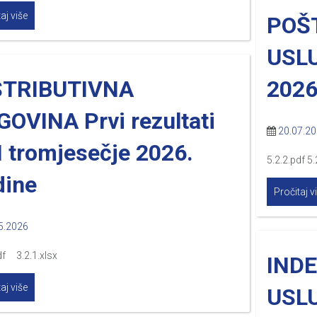
aj više
POŠ
USLU
STRIBUTIVNA
2026
OVINA Prvi rezultati
20.07.2
I tromjesečje 2026.
5.2.2.pdf 5.
dine
Pročitaj v
5.2026
df 3.2.1.xlsx
IND
aj više
USLU