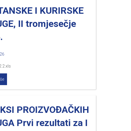
TANSKE I KURIRSKE
GE, II tromjesečje
.
026
2.2.xls
iše
EKSI PROIZVOĐAČKIH
GA Prvi rezultati za I