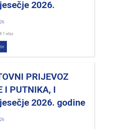
jesečje 2026.
026
4.1-xlsx
iše
TOVNI PRIJEVOZ
 I PUTNIKA, I
jesečje 2026. godine
026