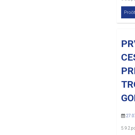
Pročit
PR
CE
PR
TR
GO
27.0
5.9.2.p