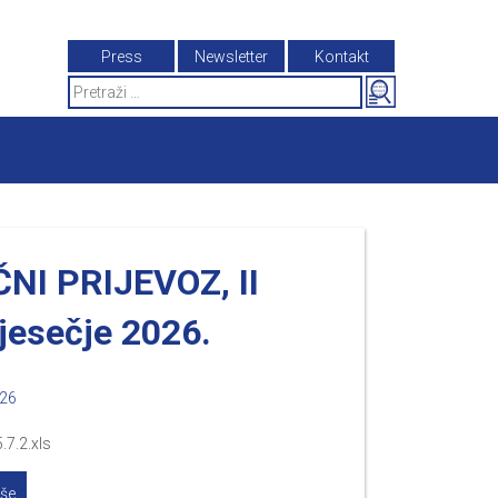
Press
Newsletter
Kontakt
Search
for:
NI PRIJEVOZ, II
jesečje 2026.
026
.7.2.xls
iše