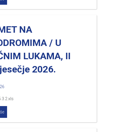
MET NA
ODROMIMA / U
NIM LUKAMA, II
jesečje 2026.
026
.3.2.xls
iše