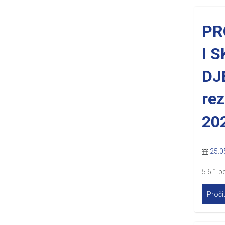
PR
I 
DJ
rez
20
25.0
5.6.1.pd
Pročit