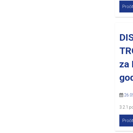
Pročit
DI
TRG
za 
go
26.0
3.2.1.p
Pročit