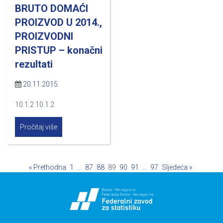
BRUTO DOMAĆI
PROIZVOD U 2014.,
PROIZVODNI
PRISTUP – konačni
rezultati
20.11.2015
10.1.2 10.1.2
Pročitaj više
« Prethodna
1
…
87
88
89
90
91
…
97
Sljedeća »