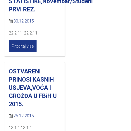
STATISTIKE,Novembar/Studeni
PRVI REZ.
30.12.2015
22.2.11 22.2.11
Pročitaj više
OSTVARENI
PRINOSI KASNIH
USJEVA,VOĆA I
GROŽĐA U FBiH U
2015.
25.12.2015
13.1.1 13.1.1