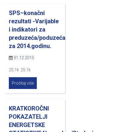
SPS–konačni
rezultati -Varijable
i indikatori za
preduzeća/poduzeća
za 2014.godinu.
31.12.2015
25.1k 25.1k
Pročitaj više
KRATKOROČNI
POKAZATELJI
ENERGETSKE