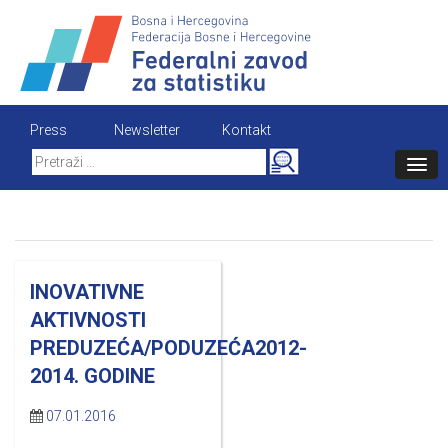
Skip
to
content
Press
Newsletter
Kontakt
Search
for:
INOVATIVNE
AKTIVNOSTI
PREDUZEĆA/PODUZEĆA2012-
2014. GODINE
07.01.2016