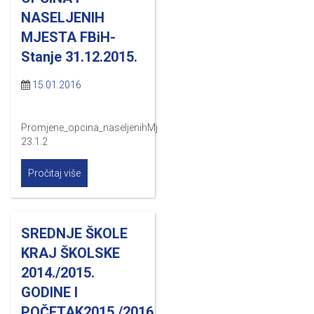
NASELJENIH
MJESTA FBiH-
Stanje 31.12.2015.
15.01.2016
Promjene_opcina_naseljenihMj
23.1.2
Pročitaj više
SREDNJE ŠKOLE
KRAJ ŠKOLSKE
2014./2015.
GODINE I
POČETAK2015./2016