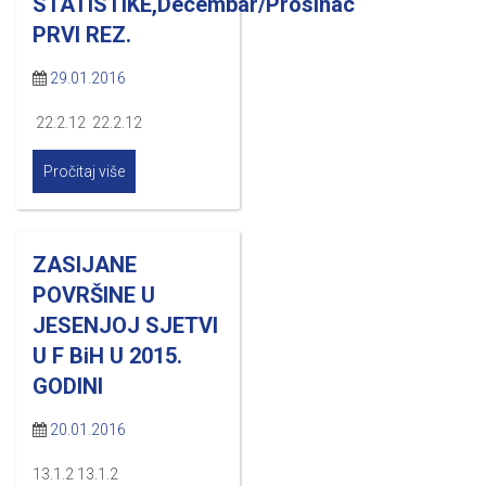
STATISTIKE,Decembar/Prosinac
PRVI REZ.
29.01.2016
22.2.12 22.2.12
Pročitaj više
ZASIJANE
POVRŠINE U
JESENJOJ SJETVI
U F BiH U 2015.
GODINI
20.01.2016
13.1.2 13.1.2