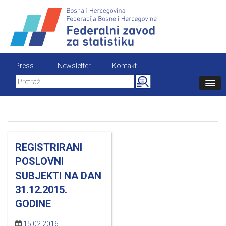
Skip
to
content
Press
Newsletter
Kontakt
Search
for:
REGISTRIRANI
POSLOVNI
SUBJEKTI NA DAN
31.12.2015.
GODINE
15.02.2016