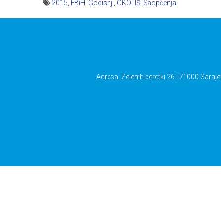
2015
,
FBiH
,
Godisnji
,
OKOLIŠ
,
Saopćenja
Navigacija
članaka
Adresa: Zelenih beretki 26 | 71000 Saraje