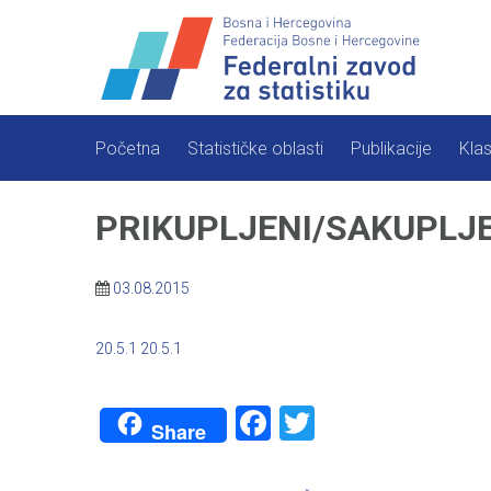
Skip
to
content
Početna
Statističke oblasti
Publikacije
Klas
PRIKUPLJENI/SAKUPLJEN
03.08.2015
20.5.1
20.5.1
Facebook
Twitter
Share