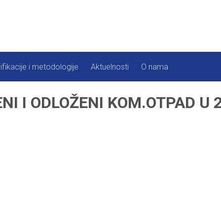
ifikacije i metodologije
Aktuelnosti
O nama
I I ODLOŽENI KOM.OTPAD U 20