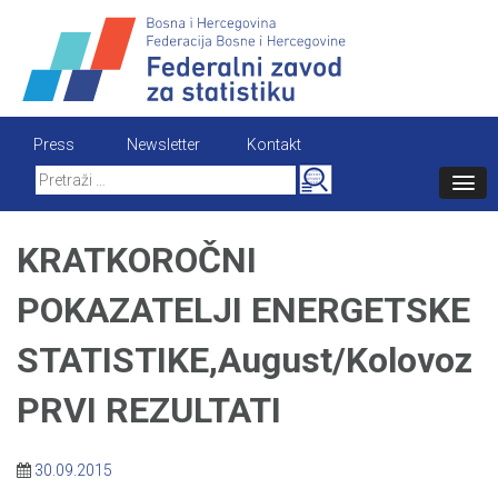
Skip
to
content
Press
Newsletter
Kontakt
Search
for:
KRATKOROČNI
POKAZATELJI ENERGETSKE
STATISTIKE,August/Kolovoz
PRVI REZULTATI
30.09.2015