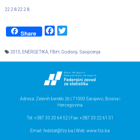
22.2.8
22.2.8
Facebook
Twitter
Share
2015
,
ENERGETIKA
,
FBiH
,
Godisnji
,
Saopćenja
Navigacija
članaka
Adresa: Zelenih beretki 26 | 71000 Sarajevo, Bosna i
Hercegovina
Tel: +387 33 20 64 52 | Fax: +387 33 22 61 51
Email:
fedstat@fzs.ba
| Web: www.fzs.ba