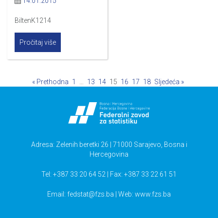
14.01.2015
BiltenK1214
Pročitaj više
« Prethodna
1
…
13
14
15
16
17
18
Sljedeća »
Adresa: Zelenih beretki 26 | 71000 Sarajevo, Bosna i
Hercegovina
Tel: +387 33 20 64 52 | Fax: +387 33 22 61 51
Email:
fedstat@fzs.ba
| Web: www.fzs.ba