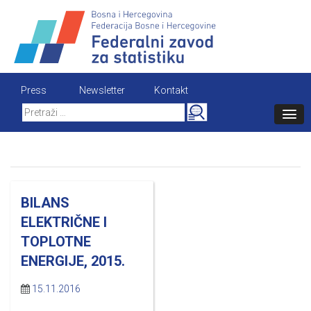
Skip
to
content
Press
Newsletter
Kontakt
Search
for:
BILANS
ELEKTRIČNE I
TOPLOTNE
ENERGIJE, 2015.
15.11.2016