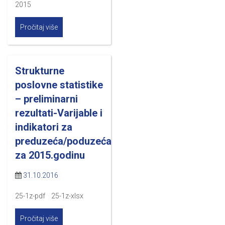
2015
Pročitaj više
Strukturne
poslovne statistike
– preliminarni
rezultati-Varijable i
indikatori za
preduzeća/poduzeća
za 2015.godinu
31.10.2016
25-1z-pdf 25-1z-xlsx
Pročitaj više