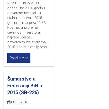
2.783.036 hiljada KM. U
odnosu na 2014. godinu,
ostvarene investicije u
stalna sredstva u 2015.
godini su manje za 11,7%.
Posmatrano prema
djelatnosti investitora
najveće učešće u
ostvarenim investicijama u
2015. godini je zabilježeno…
Pročitaj više
Šumarstvo u
Federaciji BiH u
2015 (SB-226)
08.11.2016