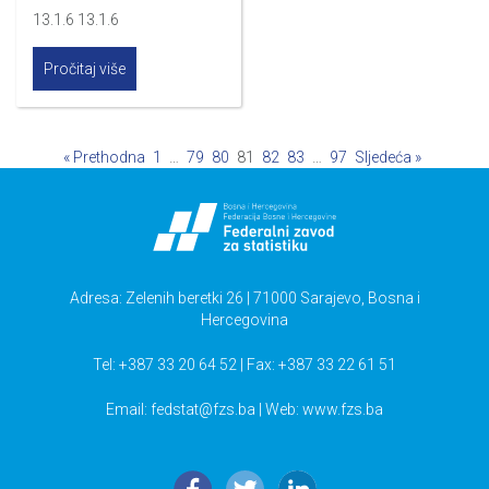
13.1.6 13.1.6
Pročitaj više
« Prethodna
1
…
79
80
81
82
83
…
97
Sljedeća »
Adresa: Zelenih beretki 26 | 71000 Sarajevo, Bosna i
Hercegovina
Tel: +387 33 20 64 52 | Fax: +387 33 22 61 51
Email:
fedstat@fzs.ba
| Web: www.fzs.ba