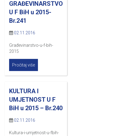
GRAĐEVINARSTVO
U F BiH u 2015-
Br.241
02.11.2016
Građevinarstvo-u-f-bih-
2015
Pročitaj više
KULTURA I
UMJETNOST U F
BiH u 2015 – Br.240
02.11.2016
Kultura-i-umjetnost-u-fbih-