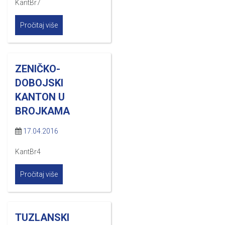
KantBr7
Pročitaj više
ZENIČKO-
DOBOJSKI
KANTON U
BROJKAMA
17.04.2016
KantBr4
Pročitaj više
TUZLANSKI