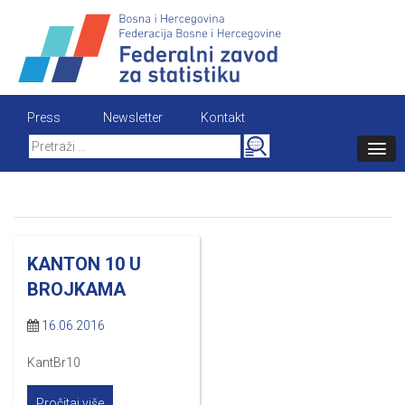
Skip
to
content
Press
Newsletter
Kontakt
Search
for:
KANTON 10 U
BROJKAMA
16.06.2016
KantBr10
Pročitaj više