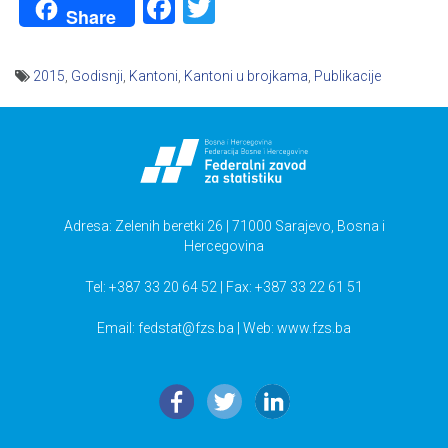
Facebook
Twitter
Share
2015
,
Godisnji
,
Kantoni
,
Kantoni u brojkama
,
Publikacije
Navigacija
članaka
Adresa: Zelenih beretki 26 | 71000 Sarajevo, Bosna i
Hercegovina
Tel: +387 33 20 64 52 | Fax: +387 33 22 61 51
Email:
fedstat@fzs.ba
| Web: www.fzs.ba