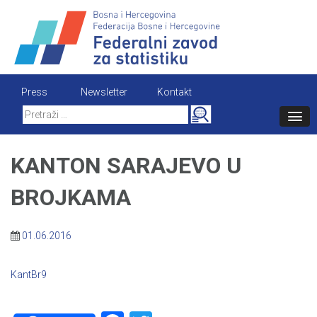
Skip
to
content
Press
Newsletter
Kontakt
Search
for:
KANTON SARAJEVO U
BROJKAMA
01.06.2016
KantBr9