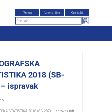
Press
Newsletter
Kontakt
Search
for:
OGRAFSKA
ISTIKA 2018 (SB-
 – ispravak
019
KA STATISTIKA 2018 (SB-287) – ispravak.pdf