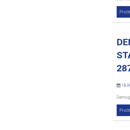
Pročit
DE
ST
28
18.0
Demogr
Pročit