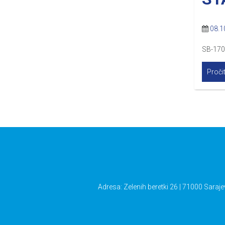
08.1
SB-17
Pročit
Adresa: Zelenih beretki 26 | 71000 Saraje