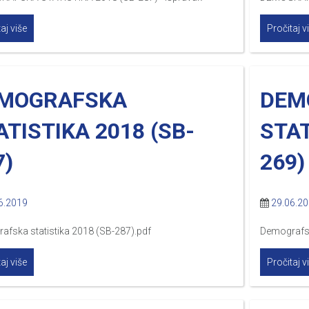
aj više
Pročitaj v
MOGRAFSKA
DEM
ATISTIKA 2018 (SB-
STAT
7)
269)
6.2019
29.06.2
afska statistika 2018 (SB-287).pdf
Demografsk
aj više
Pročitaj v