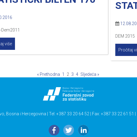
STAT
0.2016
12.08.2
0-Dem2011
DEM 2015
aj više
Pročitaj v
« Prethodna
1
2
3
4
Sljedeća »
vo, Bosna i Hercegovina | Tel: +387 33 20 64 52 | Fax: +387 33 22 61 51 |