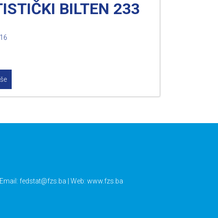
ISTIČKI BILTEN 233
016
iše
 Email:
fedstat@fzs.ba
| Web: www.fzs.ba