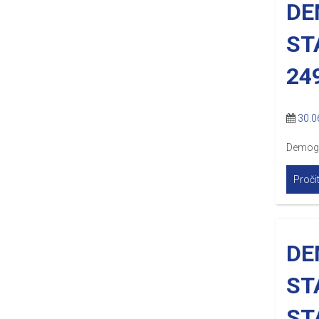
DE
ST
24
30.0
Demogr
Pročit
DE
ST
ST