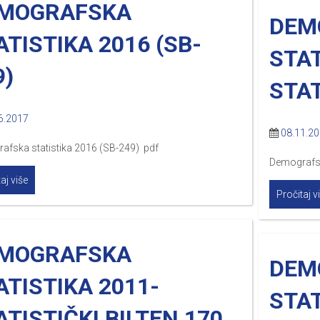
MOGRAFSKA
DEM
ATISTIKA 2016 (SB-
STAT
9)
STAT
6.2017
08.11.2
afska statistika 2016 (SB-249) pdf
Demografsk
aj više
Pročitaj v
MOGRAFSKA
DEM
ATISTIKA 2011-
STAT
ATISTIČKI BILTEN 170