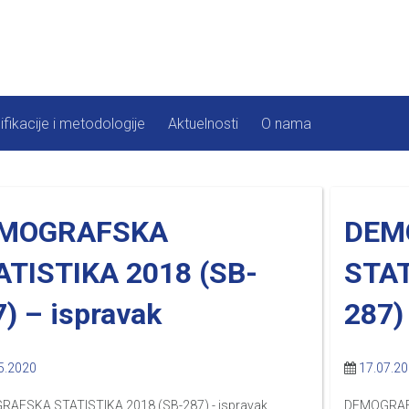
ifikacije i metodologije
Aktuelnosti
O nama
MOGRAFSKA
DEM
ATISTIKA 2018 (SB-
STAT
) – ispravak
287)
5.2020
17.07.2
AFSKA STATISTIKA 2018 (SB-287) - ispravak
DEMOGRAFS