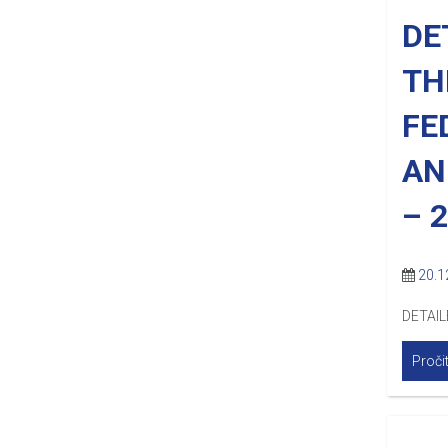
DE
TH
FE
AN
– 
20.1
DETAIL
Pročit