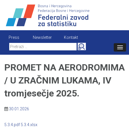
Skip
to
content
Press
Newsletter
Kontakt
Search
for:
PROMET NA AERODROMIMA
/ U ZRAČNIM LUKAMA, IV
tromjesečje 2025.
30.01.2026
5.3.4.pdf
5.3.4.xlsx