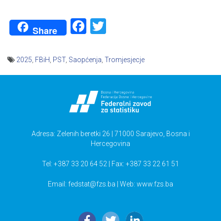
Facebook
Twitter
Share
2025
,
FBiH
,
PST
,
Saopćenja
,
Tromjesjecje
Navigacija
članaka
Adresa: Zelenih beretki 26 | 71000 Sarajevo, Bosna i
Hercegovina
Tel: +387 33 20 64 52 | Fax: +387 33 22 61 51
Email:
fedstat@fzs.ba
| Web: www.fzs.ba