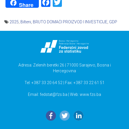
Facebook
Twitter
Share
2025
,
Bilteni
,
BRUTO DOMAĆI PROIZVOD I INVESTICIJE
,
GDP
Navigacija
članaka
Adresa: Zelenih beretki 26 | 71000 Sarajevo, Bosna i
Hercegovina
Tel: +387 33 20 64 52 | Fax: +387 33 22 61 51
Email:
fedstat@fzs.ba
| Web: www.fzs.ba