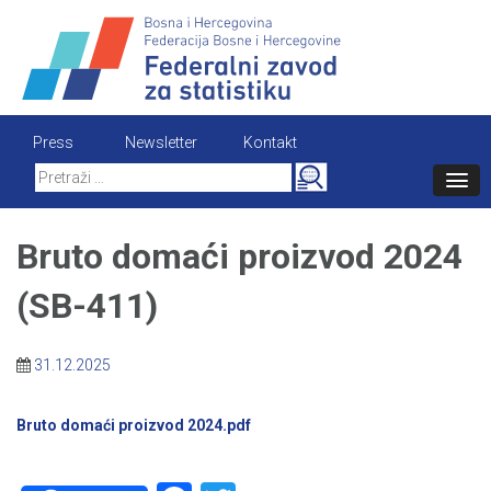
Skip
to
content
Press
Newsletter
Kontakt
Search
for:
Bruto domaći proizvod 2024
(SB-411)
31.12.2025
Bruto domaći proizvod 2024.pdf