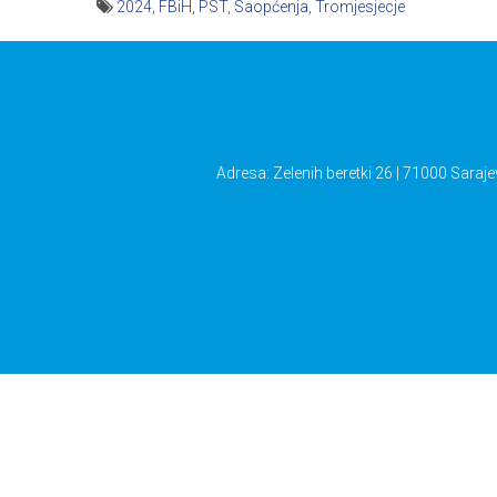
2024
,
FBiH
,
PST
,
Saopćenja
,
Tromjesjecje
Navigacija
članaka
Adresa: Zelenih beretki 26 | 71000 Saraje