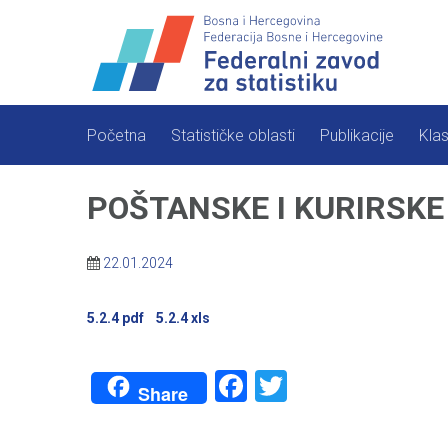
Skip
to
content
Početna
Statističke oblasti
Publikacije
Klas
POŠTANSKE I KURIRSKE U
22.01.2024
5.2.4 pdf
5.2.4 xls
Facebook
Twitter
Share