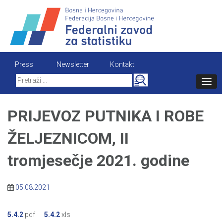
Skip
to
content
Press
Newsletter
Kontakt
Search
for:
PRIJEVOZ PUTNIKA I ROBE
ŽELJEZNICOM, II
tromjesečje 2021. godine
05.08.2021
5.4.2
pdf
5.4.2
xls