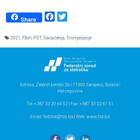
Facebook
Twitter
Share
2021
,
FBiH
,
PST
,
Saopćenja
,
Tromjesjecje
Navigacija
članaka
Adresa: Zelenih beretki 26 | 71000 Sarajevo, Bosna i
Hercegovina
Tel: +387 33 20 64 52 | Fax: +387 33 22 61 51
Email:
fedstat@fzs.ba
| Web: www.fzs.ba