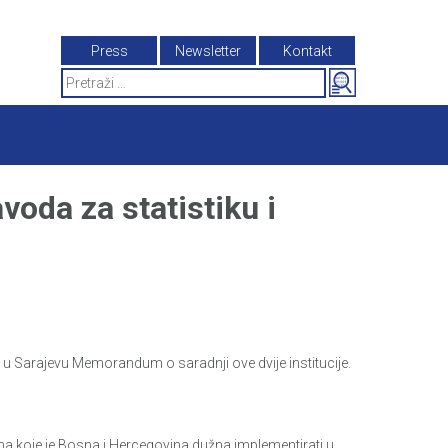
Press
Newsletter
Kontakt
Search
for:
oda za statistiku i
u u Sarajevu Memorandum o saradnji ove dvije institucije.
a koje je Bosna i Hercegovina dužna implementirati u