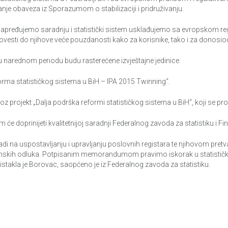
je obaveza iz Sporazumom o stabilizaciji i pridruživanju.
napređujemo saradnju i statistički sistem usklađujemo sa evropskom regu
 dovesti do njihove veće pouzdanosti kako za korisnike, tako i za donosioc
arednom periodu budu rasterećene izvještajne jedinice.
eforma statističkog sistema u BiH – IPA 2015 Twinning“.
oz projekt „Dalja podrška reformi statističkog sistema u BiH“, koji se p
e doprinijeti kvalitetnijoj saradnji Federalnog zavoda za statistiku i Fi
di na uspostavljanju i upravljanju poslovnih registara te njihovom pretva
omskih odluka. Potpisanim memorandumom pravimo iskorak u statistič
istakla je Borovac, saopćeno je iz Federalnog zavoda za statistiku.