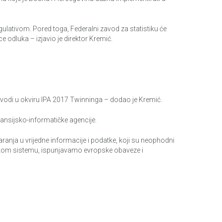
lativom. Pored toga, Federalni zavod za statistiku će
e odluka – izjavio je direktor Kremić.
rovodi u okviru IPA 2017 Twinninga – dodao je Kremić.
nansijsko-informatičke agencije.
ranja u vrijedne informacije i podatke, koji su neophodni
kom sistemu, ispunjavamo evropske obaveze i