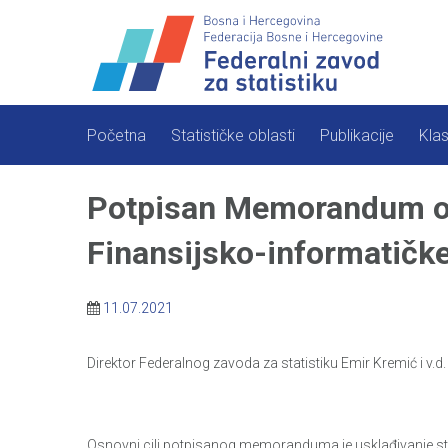
Skip
to
content
Početna
Statističke oblasti
Publikacije
Klas
Potpisan Memorandum o s
Finansijsko-informatičke
11.07.2021
Direktor Federalnog zavoda za statistiku Emir Kremić i v.d
Osnovni cilj potpisanog memoranduma je usklađivanje sta