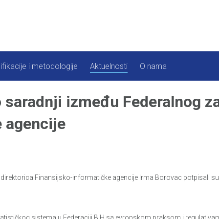
ifikacije i metodologije
Aktuelnosti
O nama
aradnji između Federalnog zav
 agencije
. direktorica Finansijsko-informatičke agencije Irma Borovac potpisali s
tističkog sistema u Federaciji BiH sa evropskom praksom i regulativam