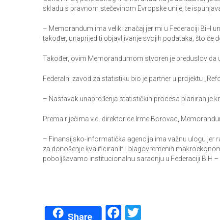
skladu s pravnom stečevinom Evropske unije, te ispunjavan
– Memorandum ima veliki značaj jer mi u Federaciji BiH u
također, unaprijediti objavljivanje svojih podataka, što će
Također, ovim Memorandumom stvoren je preduslov da u n
Federalni zavod za statistiku bio je partner u projektu „R
– Nastavak unapređenja statističkih procesa planiran je kr
Prema riječima v.d. direktorice Irme Borovac, Memorandum ć
– Finansijsko-informatička agencija ima važnu ulogu jer ra
za donošenje kvalificiranih i blagovremenih makroekon
poboljšavamo institucionalnu saradnju u Federaciji BiH – 
Facebook
Twitter
Share