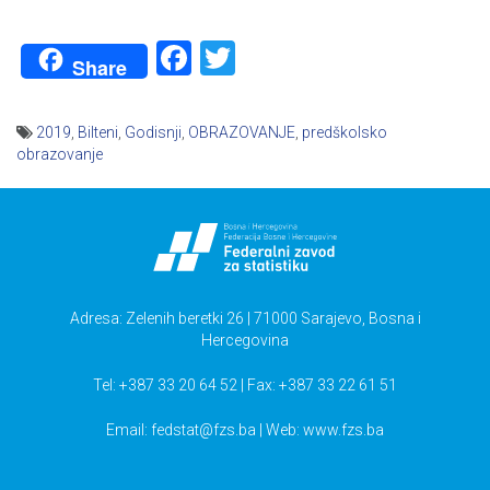
Facebook
Twitter
Share
2019
,
Bilteni
,
Godisnji
,
OBRAZOVANJE
,
predškolsko
obrazovanje
Navigacija
članaka
Adresa: Zelenih beretki 26 | 71000 Sarajevo, Bosna i
Hercegovina
Tel: +387 33 20 64 52 | Fax: +387 33 22 61 51
Email:
fedstat@fzs.ba
| Web: www.fzs.ba