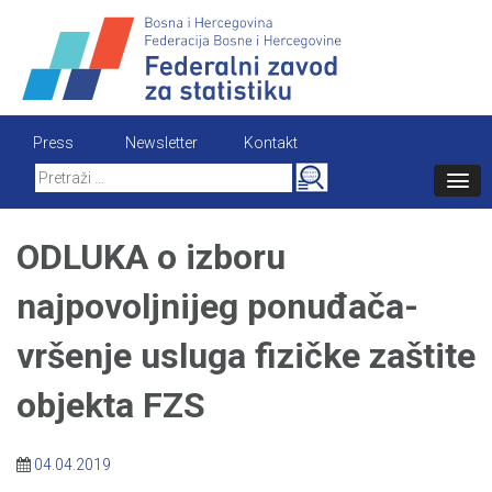
Skip
to
content
Press
Newsletter
Kontakt
Search
for:
ODLUKA o izboru
najpovoljnijeg ponuđača-
vršenje usluga fizičke zaštite
objekta FZS
04.04.2019