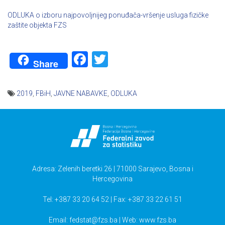
ODLUKA o izboru najpovoljnijeg ponuđača-vršenje usluga fizičke
zaštite objekta FZS
Facebook
Twitter
Share
2019
,
FBiH
,
JAVNE NABAVKE
,
ODLUKA
Navigacija
članaka
Adresa: Zelenih beretki 26 | 71000 Sarajevo, Bosna i
Hercegovina
Tel: +387 33 20 64 52 | Fax: +387 33 22 61 51
Email:
fedstat@fzs.ba
| Web: www.fzs.ba