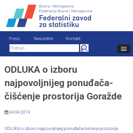
Skip
to
content
Press
Newsletter
Kontakt
Search
for:
ODLUKA o izboru
najpovoljnijeg ponuđača-
čišćenje prostorija Goražde
04.04.2019
ODLUKA o izboru najpovoljnijeg ponuđača-čišćenje prostorija