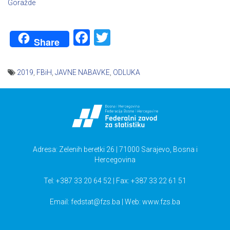
Goražde
Facebook
Twitter
Share
2019
,
FBiH
,
JAVNE NABAVKE
,
ODLUKA
Navigacija
članaka
Adresa: Zelenih beretki 26 | 71000 Sarajevo, Bosna i
Hercegovina
Tel: +387 33 20 64 52 | Fax: +387 33 22 61 51
Email:
fedstat@fzs.ba
| Web: www.fzs.ba