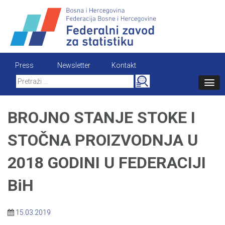
Skip
to
content
Press
Newsletter
Kontakt
Search
for:
BROJNO STANJE STOKE I
STOČNA PROIZVODNJA U
2018 GODINI U FEDERACIJI
BiH
15.03.2019