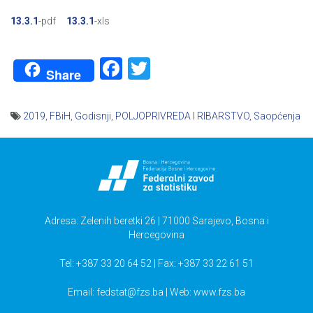
13.3.1
-pdf
13.3.1
-xls
Facebook
Twitter
Share
2019
,
FBiH
,
Godisnji
,
POLJOPRIVREDA I RIBARSTVO
,
Saopćenja
Navigacija
članaka
Adresa: Zelenih beretki 26 | 71000 Sarajevo, Bosna i
Hercegovina
Tel: +387 33 20 64 52 | Fax: +387 33 22 61 51
Email:
fedstat@fzs.ba
| Web: www.fzs.ba