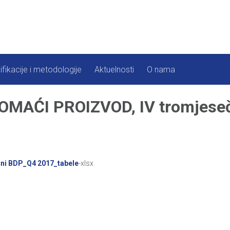
ifikacije i metodologije
Aktuelnosti
O nama
AĆI PROIZVOD, IV tromjeseč
ni BDP_Q4 2017_tabele
-xlsx