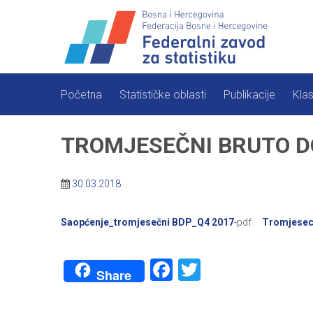
Skip
to
content
Početna
Statističke oblasti
Publikacije
Klas
TROMJESEČNI BRUTO DOM
30.03.2018
Saopćenje_tromjesečni BDP_Q
4 2017
-pdf
Tromjesec
Facebook
Twitter
Share