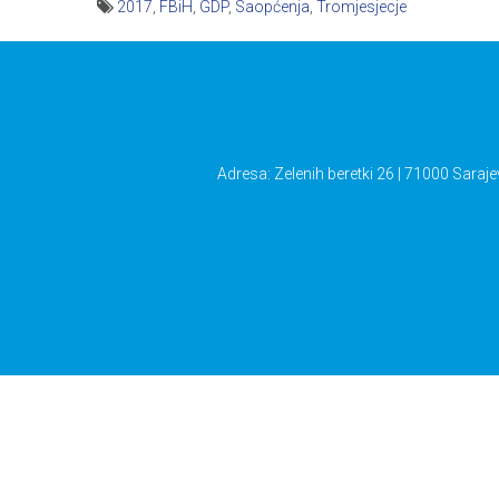
2017
,
FBiH
,
GDP
,
Saopćenja
,
Tromjesjecje
Navigacija
članaka
Adresa: Zelenih beretki 26 | 71000 Saraje