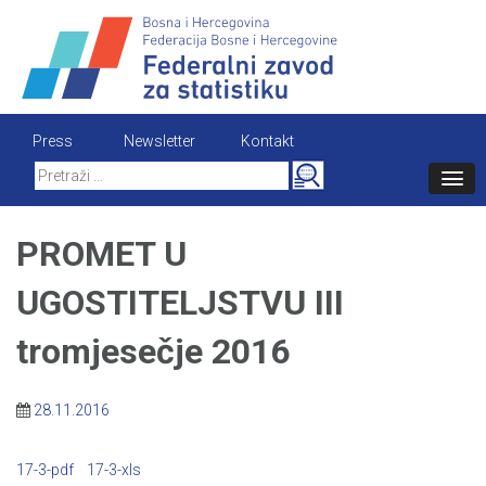
Skip
to
content
Press
Newsletter
Kontakt
Search
for:
PROMET U
UGOSTITELJSTVU III
tromjesečje 2016
28.11.2016
17-3-pdf
17-3-xls