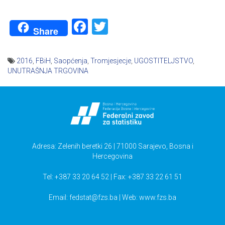
Facebook
Twitter
Share
2016
,
FBiH
,
Saopćenja
,
Tromjesjecje
,
UGOSTITELJSTVO
,
UNUTRAŠNJA TRGOVINA
Navigacija
članaka
Adresa: Zelenih beretki 26 | 71000 Sarajevo, Bosna i
Hercegovina
Tel: +387 33 20 64 52 | Fax: +387 33 22 61 51
Email:
fedstat@fzs.ba
| Web: www.fzs.ba