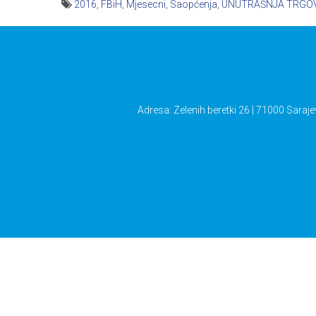
2016
,
FBiH
,
Mjesecni
,
Saopćenja
,
UNUTRAŠNJA TRGO
Navigacija
članaka
Adresa: Zelenih beretki 26 | 71000 Saraje