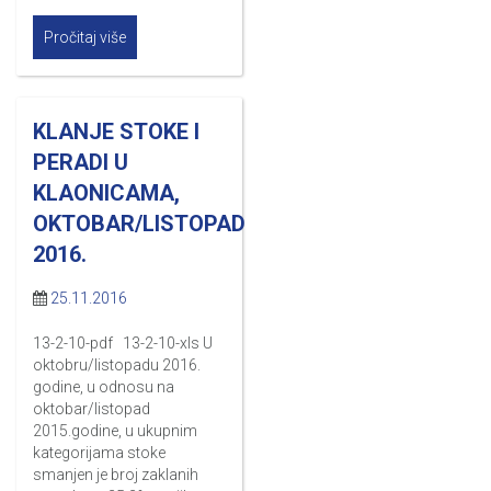
Pročitaj više
KLANJE STOKE I
PERADI U
KLAONICAMA,
OKTOBAR/LISTOPAD
2016.
25.11.2016
13-2-10-pdf 13-2-10-xls U
oktobru/listopadu 2016.
godine, u odnosu na
oktobar/listopad
2015.godine, u ukupnim
kategorijama stoke
smanjen je broj zaklanih