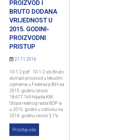
PROIZVOD I
BRUTO DODANA
VRIJEDNOST U
2015. GODINI-
PROIZVODNI
PRISTUP
21.11.2016
10-1-2-pdf 10-1-2-xls Bruto
domaći proizvod u tekućim
cijenama u Federaciji BiH za
2015. godinu iznosi
18.677.169 hiljada KM.
Stopa realnog rasta BDP-a
u 2015. godini u odnosu na
2014. godinu iznosi 3,1%.
Pročitaj više