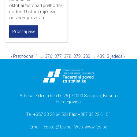
oktobar/listopad prethodne
godine. U istom mjesecu
ostvaren je uvoz u…
Pročitaj više
« Prethodna
1
…
376
377
378
379
380
…
439
Sljedeća »
Adresa: Zelenih beretki 26 | 71000 Sarajevo, Bosna i
Hercegovina
Tel: +387 33 20 64 52 | Fax: +387 33 22 61 51
Email:
fedstat@fzs.ba
| Web: www.fzs.ba