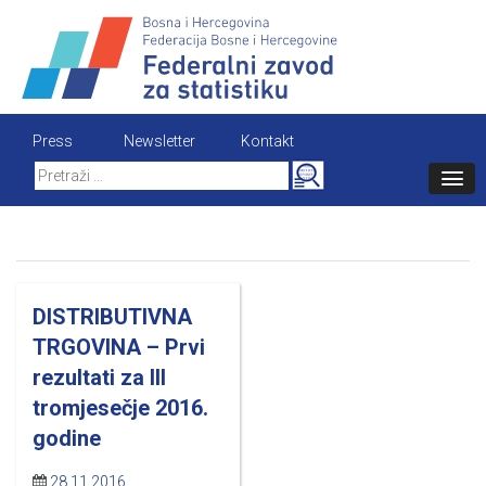
Skip
to
content
Press
Newsletter
Kontakt
Search
for:
DISTRIBUTIVNA
TRGOVINA – Prvi
rezultati za III
tromjesečje 2016.
godine
28.11.2016