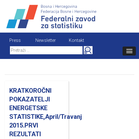
Skip
to
content
Press
Newsletter
Kontakt
Search
for:
KRATKOROČNI
POKAZATELJI
ENERGETSKE
STATISTIKE,April/Travanj
2015.PRVI
REZULTATI