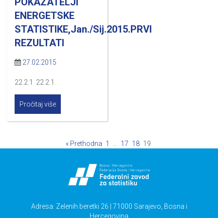
POKAZATELJI
ENERGETSKE
STATISTIKE,Jan./Sij.2015.PRVI
REZULTATI
27.02.2015
22.2.1 22.2.1
Pročitaj više
« Prethodna
1
…
17
18
19
Adresa: Zelenih beretki 26 | 71000 Sarajevo, Bosna i
Hercegovina