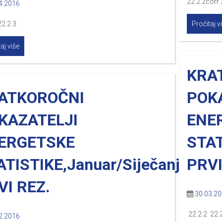
22.2.2corr 
4.2016
22.2.3
Pročitaj v
aj više
KRA
ATKOROČNI
POK
KAZATELJI
ENE
ERGETSKE
STAT
ATISTIKE,Januar/Siječanj
PRVI
VI REZ.
30.03.2
22.2.2 22.
2.2016