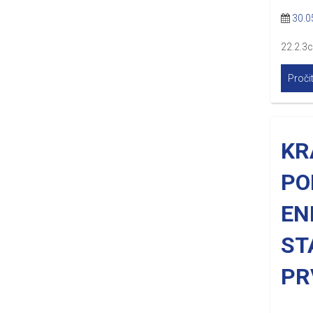
30.0
22.2.3c
Pročit
KR
PO
EN
ST
PR