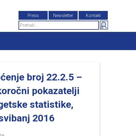
Press
Newsletter
Kontakt
Search
for:
ćenje broj 22.2.5 –
koročni pokazatelji
getske statistike,
svibanj 2016