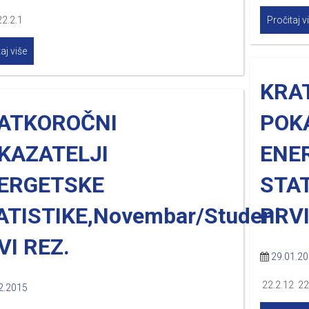
22.2.1
Pročitaj v
aj više
KRA
ATKOROČNI
POK
KAZATELJI
ENE
ERGETSKE
STAT
ATISTIKE,Novembar/Studeni
PRVI
VI REZ.
29.01.2
22.2.12 22
2.2015