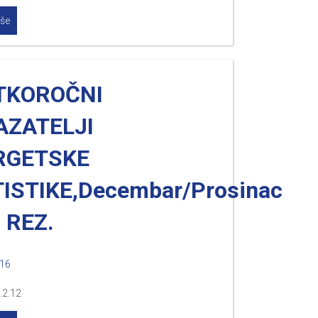
iše
TKOROČNI
AZATELJI
RGETSKE
ISTIKE,Decembar/Prosinac
 REZ.
016
.2.12