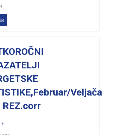
.4
iše
TKOROČNI
AZATELJI
RGETSKE
ISTIKE,Februar/Veljača
 REZ.corr
016