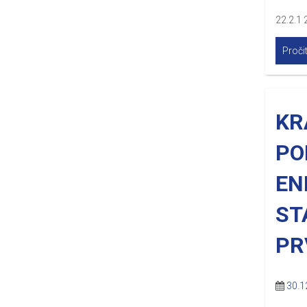
22.2.1 
Pročit
KR
PO
EN
ST
PR
30.1