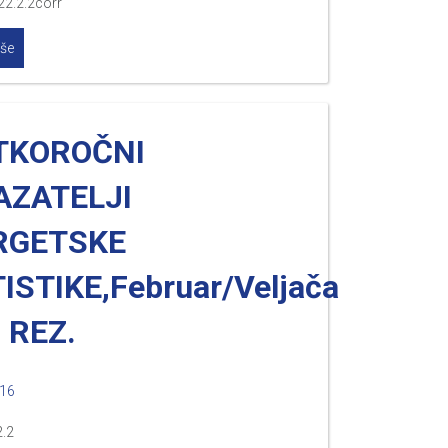
22.2.2corr
iše
TKOROČNI
AZATELJI
RGETSKE
ISTIKE,Februar/Veljača
 REZ.
016
2.2