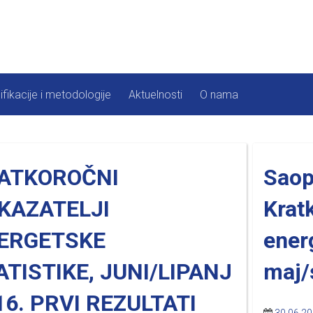
ifikacije i metodologije
Aktuelnosti
O nama
ATKOROČNI
Saop
KAZATELJI
Krat
ERGETSKE
ener
ATISTIKE, JUNI/LIPANJ
maj/
16. PRVI REZULTATI