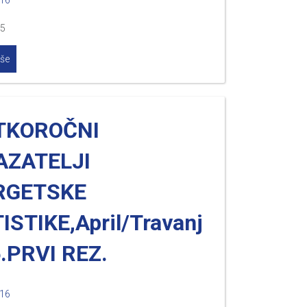
016
.5
iše
TKOROČNI
AZATELJI
RGETSKE
ISTIKE,April/Travanj
.PRVI REZ.
016