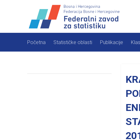
Skip
to
content
Početna
Statističke oblasti
Publikacije
Klas
KR
PO
EN
ST
20