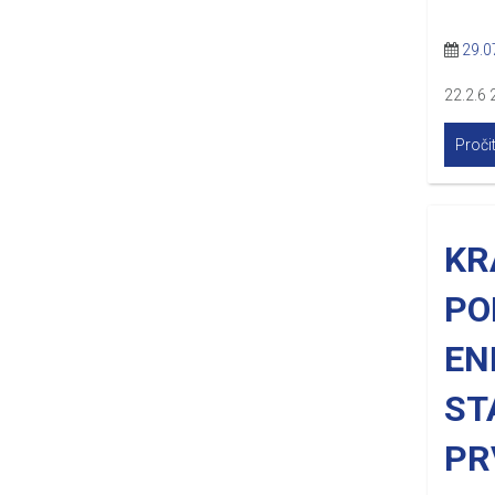
29.0
22.2.6 
Pročit
KR
PO
EN
ST
PRV