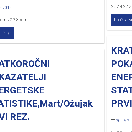
22.2.4 22.2
5.2016
orr 22.2.3corr
Pročitaj v
aj više
KRA
ATKOROČNI
POK
KAZATELJI
ENE
ERGETSKE
STAT
ATISTIKE,Mart/Ožujak
PRVI
VI REZ.
30.05.2