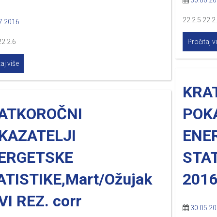
30.06.2
22.2.5 22.2
7.2016
22.2.6
Pročitaj v
aj više
KRA
ATKOROČNI
POK
KAZATELJI
ENE
ERGETSKE
STAT
ATISTIKE,Mart/Ožujak
2016
I REZ. corr
30.05.2