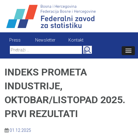
Skip
to
content
Press
Newsletter
Kontakt
Search
for:
INDEKS PROMETA
INDUSTRIJE,
OKTOBAR/LISTOPAD 2025.
PRVI REZULTATI
01.12.2025