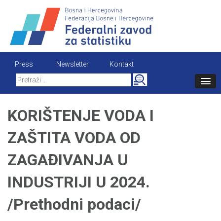
Skip
to
content
Press
Newsletter
Kontakt
Search
for:
KORIŠTENJE VODA I
ZAŠTITA VODA OD
ZAGAĐIVANJA U
INDUSTRIJI U 2024.
/Prethodni podaci/