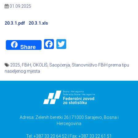
01.09.2025
20.3.1.pdf
20.3.1.xls
Facebook
Twitter
Share
2025
,
FBiH
,
OKOLIŠ
,
Saopćenja
,
Stanovništvo FBiH prema tipu
naseljenog mjesta
Navigacija
članaka
Adresa: Zelenih beretki 26 | 71000 Sarajevo, Bosna i
Hercegovina
Tel: +387 33 20 64 52 | Fax: +387 33 22 61 51