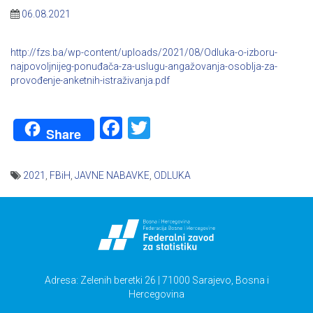
06.08.2021
http://fzs.ba/wp-content/uploads/2021/08/Odluka-o-izboru-
najpovoljnijeg-ponuđača-za-uslugu-angažovanja-osoblja-za-
provođenje-anketnih-istraživanja.pdf
Facebook
Twitter
Share
2021
,
FBiH
,
JAVNE NABAVKE
,
ODLUKA
Navigacija
članaka
Adresa: Zelenih beretki 26 | 71000 Sarajevo, Bosna i
Hercegovina