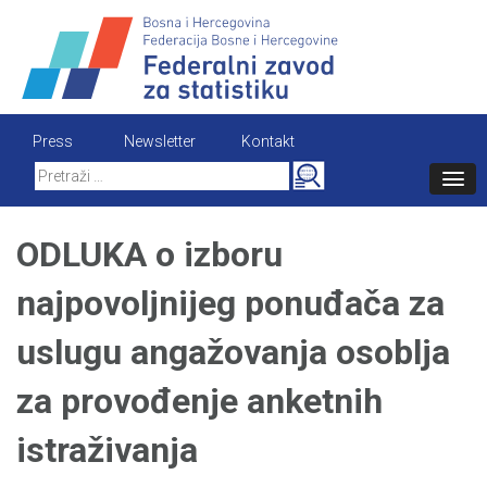
Skip
to
content
Press
Newsletter
Kontakt
Search
for:
ODLUKA o izboru
najpovoljnijeg ponuđača za
uslugu angažovanja osoblja
za provođenje anketnih
istraživanja