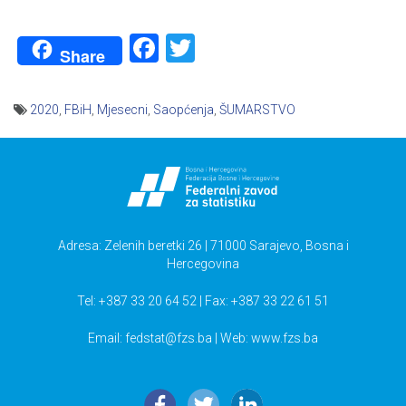
Facebook
Twitter
Share
2020
,
FBiH
,
Mjesecni
,
Saopćenja
,
ŠUMARSTVO
Navigacija
članaka
Adresa: Zelenih beretki 26 | 71000 Sarajevo, Bosna i
Hercegovina
Tel: +387 33 20 64 52 | Fax: +387 33 22 61 51
Email:
fedstat@fzs.ba
| Web: www.fzs.ba