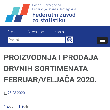
Skip
to
content
Press
Newsletter
Kontakt
Search
for:
PROIZVODNJA I PRODAJA
DRVNIH SORTIMENATA
FEBRUAR/VELJAČA 2020.
25.03.2020
1.2
-pdf
1.2
-xls