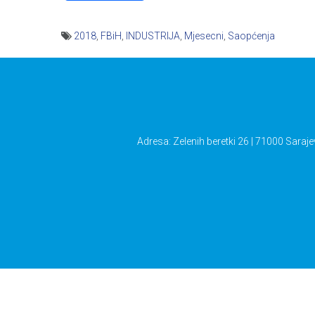
2018
,
FBiH
,
INDUSTRIJA
,
Mjesecni
,
Saopćenja
Navigacija
članaka
Adresa: Zelenih beretki 26 | 71000 Saraje