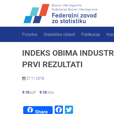
Skip
to
content
Početna
Statističke oblasti
Publikacije
Klas
INDEKS OBIMA INDUSTR
PRVI REZULTATI
27.11.2018
9.10
-pdf
9.10
-xlsx
Facebook
Twitter
Share