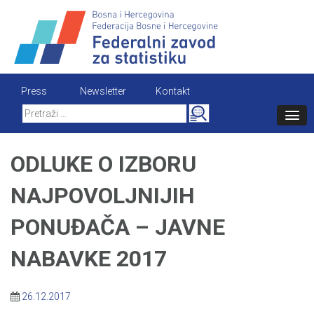
Skip
to
content
Press
Newsletter
Kontakt
Search
for:
ODLUKE O IZBORU
NAJPOVOLJNIJIH
PONUĐAČA – JAVNE
NABAVKE 2017
26.12.2017