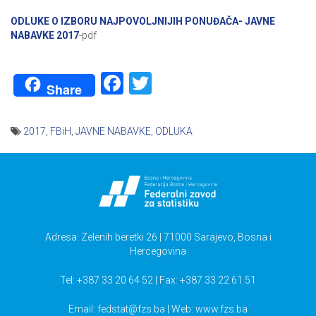
ODLUKE O IZBORU NAJPOVOLJNIJIH PONUĐAČA- JAVNE
NABAVKE 2017
-pdf
Facebook
Twitter
Share
2017
,
FBiH
,
JAVNE NABAVKE
,
ODLUKA
Navigacija
članaka
Adresa: Zelenih beretki 26 | 71000 Sarajevo, Bosna i
Hercegovina
Tel: +387 33 20 64 52 | Fax: +387 33 22 61 51
Email:
fedstat@fzs.ba
| Web: www.fzs.ba