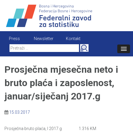
Skip
to
content
Press
Newsletter
Kontakt
Search
for:
Prosječna mjesečna neto i
bruto plaća i zaposlenost,
januar/siječanj 2017.g
15.03.2017
Prosječna bruto plaća, I 2017.g 1.316 KM