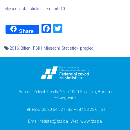
Mjesecni-statisticki-bilten-f-bih-10
Facebook
Twitter
Share
2016
,
Bilteni
,
FBiH
,
Mjesecni
,
Statisticki pregled
Navigacija
članaka
Adresa: Zelenih beretki 26 | 71000 Sarajevo, Bosna i
Hercegovina
Tel: +387 33 20 64 52 | Fax: +387 33 22 61 51
Email:
fedstat@fzs.ba
| Web: www.fzs.ba