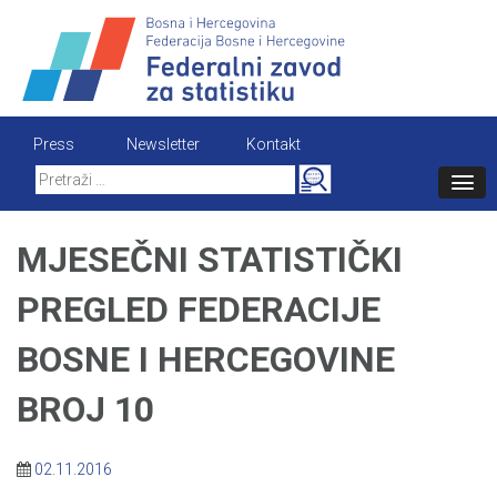
Skip
to
content
Press
Newsletter
Kontakt
Search
for:
MJESEČNI STATISTIČKI
PREGLED FEDERACIJE
BOSNE I HERCEGOVINE
BROJ 10
02.11.2016