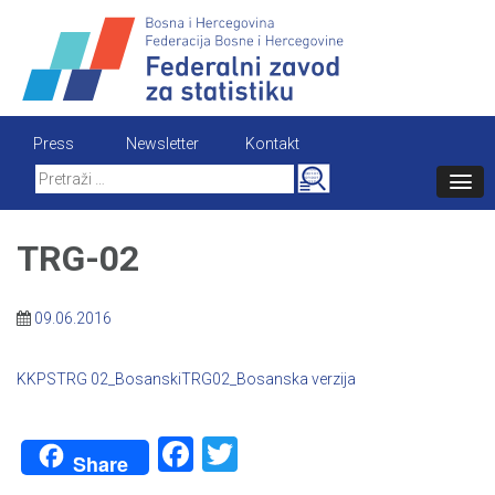
Skip
to
content
Press
Newsletter
Kontakt
Search
for:
TRG-02
09.06.2016
KKPSTRG 02_Bosanski
TRG02_Bosanska verzija
Facebook
Twitter
Share