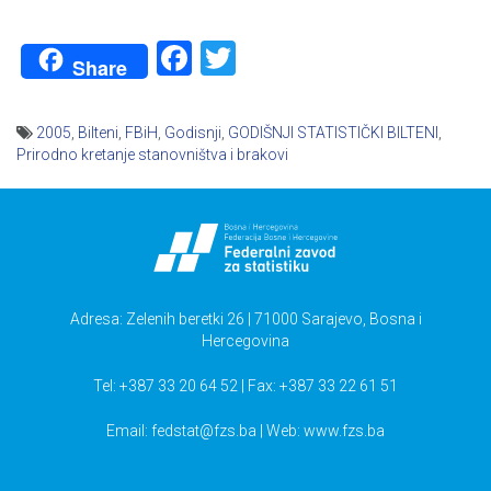
Facebook
Twitter
Share
2005
,
Bilteni
,
FBiH
,
Godisnji
,
GODIŠNJI STATISTIČKI BILTENI
,
Prirodno kretanje stanovništva i brakovi
Navigacija
članaka
Adresa: Zelenih beretki 26 | 71000 Sarajevo, Bosna i
Hercegovina
Tel: +387 33 20 64 52 | Fax: +387 33 22 61 51
Email:
fedstat@fzs.ba
| Web: www.fzs.ba