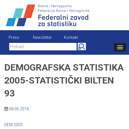
Skip
to
content
Press
Newsletter
Kontakt
Search
for:
DEMOGRAFSKA STATISTIKA
2005-STATISTIČKI BILTEN
93
08.06.2016
DEM 2005