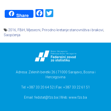
Facebook
Twitter
Share
2016
,
FBiH
,
Mjesecni
,
Prirodno kretanje stanovništva i brakovi
,
Saopćenja
Navigacija
članaka
Adresa: Zelenih beretki 26 | 71000 Sarajevo, Bosna i
Hercegovina
Tel: +387 33 20 64 52 | Fax: +387 33 22 61 51
Email:
fedstat@fzs.ba
| Web: www.fzs.ba