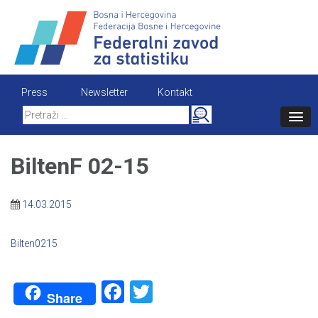
Skip
to
content
Press
Newsletter
Kontakt
Search
for:
BiltenF 02-15
14.03.2015
Bilten0215
Facebook
Twitter
Share