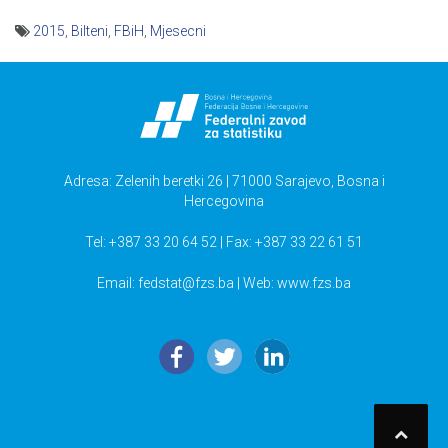
2015
,
Bilteni
,
FBiH
,
Mjesecni
Navigacija
članaka
Adresa: Zelenih beretki 26 | 71000 Sarajevo, Bosna i
Hercegovina
Tel: +387 33 20 64 52 | Fax: +387 33 22 61 51
Email:
fedstat@fzs.ba
| Web: www.fzs.ba