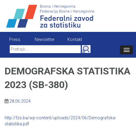
Skip
to
content
Press
Newsletter
Kontakt
Search
for:
DEMOGRAFSKA STATISTIKA
2023 (SB-380)
28.06.2024
http://fzs.ba/wp-content/uploads/2024/06/Demografska-
statistika.pdf