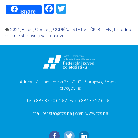
Facebook
Twitter
Share
2024
,
Bilteni
,
Godisnji
,
GODIŠNJI STATISTIČKI BILTENI
,
Prirodno
kretanje stanovništva i brakovi
Navigacija
članaka
Adresa: Zelenih beretki 26 | 71000 Sarajevo, Bosna i
Hercegovina
Tel: +387 33 20 64 52 | Fax: +387 33 22 61 51
Email:
fedstat@fzs.ba
| Web: www.fzs.ba