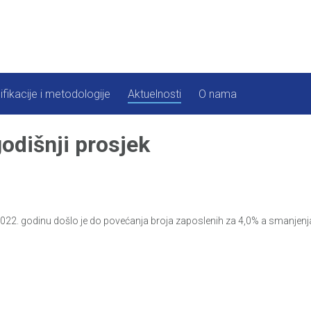
ifikacije i metodologije
Aktuelnosti
O nama
odišnji prosjek
022. godinu došlo je do povećanja broja zaposlenih za 4,0% a smanjenj