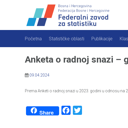
Skip
to
content
Početna
Statističke oblasti
Publikacije
Klas
Anketa o radnoj snazi – g
09.04.2024
Prema Anketi o radnoj snazi u 2023. godini u odnosu na 2
Facebook
Twitter
Share