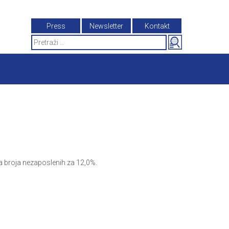
Press
Newsletter
Kontakt
Search
for:
a broja nezaposlenih za 12,0%.