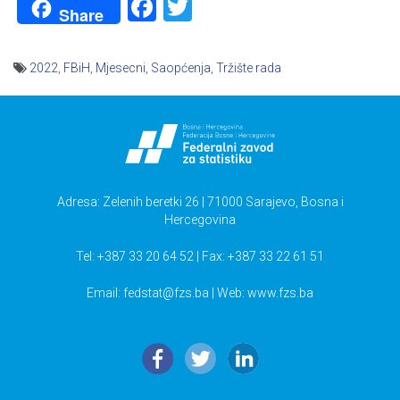
Facebook
Twitter
Share
2022
,
FBiH
,
Mjesecni
,
Saopćenja
,
Tržište rada
Navigacija
članaka
Adresa: Zelenih beretki 26 | 71000 Sarajevo, Bosna i
Hercegovina
Tel: +387 33 20 64 52 | Fax: +387 33 22 61 51
Email:
fedstat@fzs.ba
| Web: www.fzs.ba