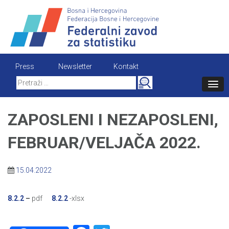
Skip
to
content
Press
Newsletter
Kontakt
Search
for:
ZAPOSLENI I NEZAPOSLENI,
FEBRUAR/VELJAČA 2022.
15.04.2022
8.2.2
–
pdf
8.2.2
-xlsx