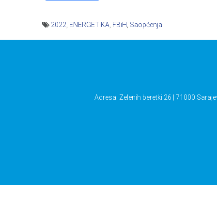
2022
,
ENERGETIKA
,
FBiH
,
Saopćenja
Navigacija
članaka
Adresa: Zelenih beretki 26 | 71000 Saraje