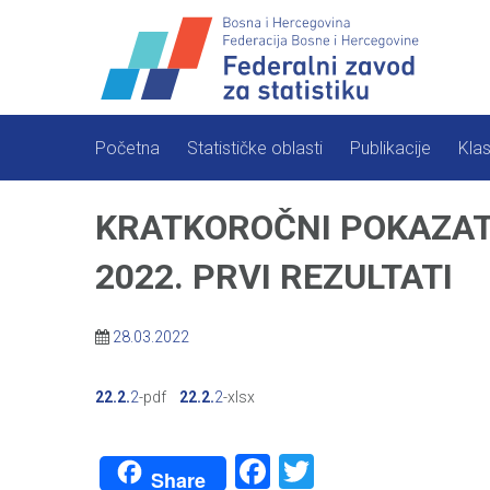
Skip
to
content
Početna
Statističke oblasti
Publikacije
Klas
KRATKOROČNI POKAZATE
2022. PRVI REZULTATI
28.03.2022
22.2.
2
-pdf
22.2.
2
-xlsx
Facebook
Twitter
Share