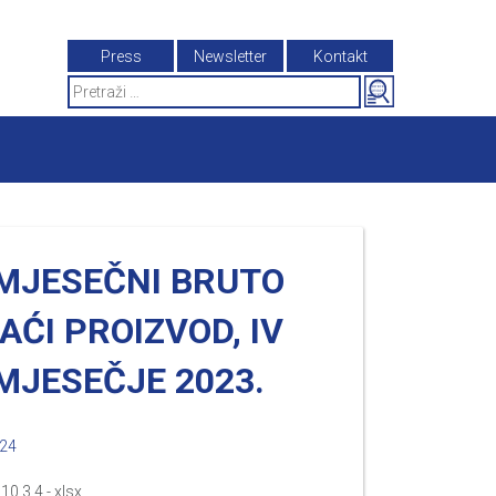
Press
Newsletter
Kontakt
Search
for:
MJESEČNI BRUTO
ĆI PROIZVOD, IV
MJESEČJE 2023.
024
 10.3.4 - xlsx