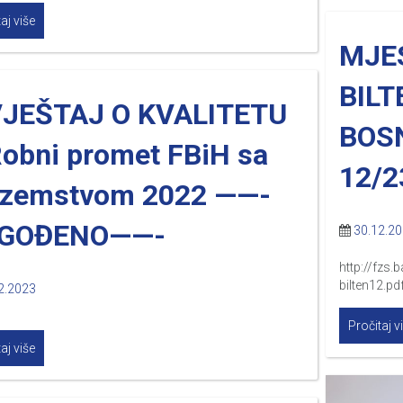
aj više
MJES
BILT
VJEŠTAJ O KVALITETU
BOS
Robni promet FBiH sa
12/2
ozemstvom 2022 ——-
GOĐENO——-
30.12.2
http://fzs
bilten12.pd
2.2023
Pročitaj v
aj više