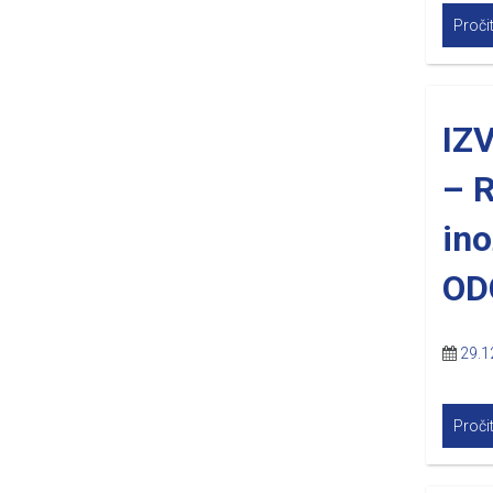
Pročit
IZ
– 
in
OD
29.1
Pročit