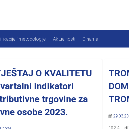
ifikacije i metodologije
Aktuelnosti
O nama
VJEŠTAJ O KVALITETU
TRO
vartalni indikatori
DOMA
tributivne trgovine za
TRO
avne osobe 2023.
29.03.2
10.3.4 - pdf