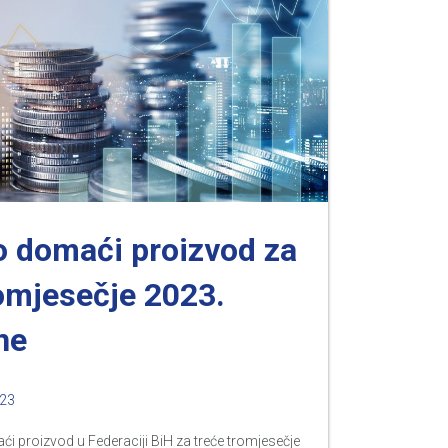
o domaći proizvod za
romjesečje 2023.
ne
023
i proizvod u Federaciji BiH za treće tromjesečje