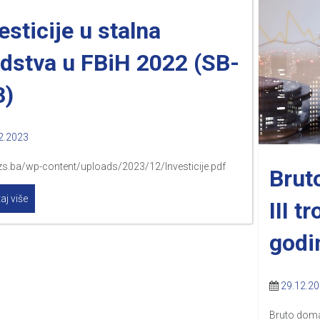
esticije u stalna
dstva u FBiH 2022 (SB-
3)
2.2023
fzs.ba/wp-content/uploads/2023/12/Investicije.pdf
Brut
aj više
III t
godi
29.12.2
Bruto domać