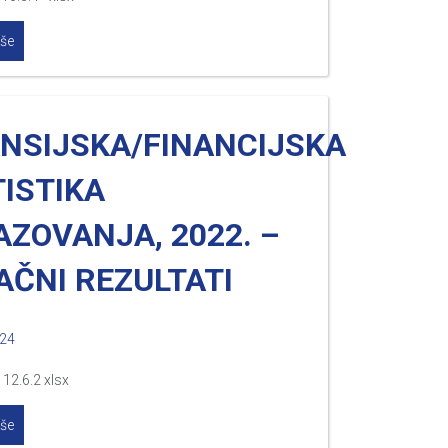
iše
ANSIJSKA/FINANCIJSKA
ISTIKA
ZOVANJA, 2022. –
AČNI REZULTATI
024
12.6.2 xlsx
iše