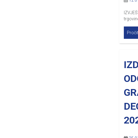
12.0
IZVJEŠT
trgovin
Pročit
IZ
OD
GR
DE
20