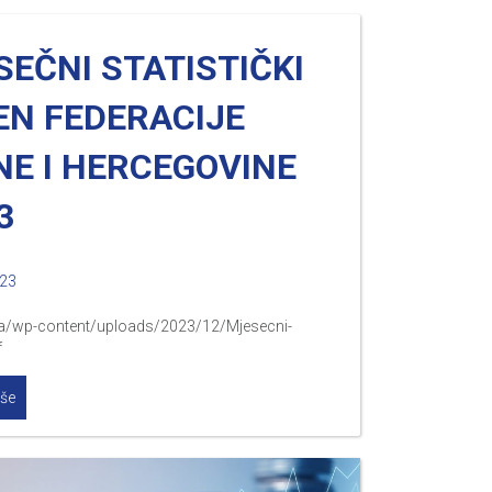
EČNI STATISTIČKI
EN FEDERACIJE
NE I HERCEGOVINE
3
023
.ba/wp-content/uploads/2023/12/Mjesecni-
f
iše