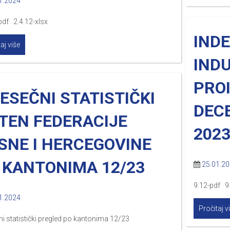
1.2024
pdf 2.4.12-xlsx
IND
aj više
IND
PRO
ESEČNI STATISTIČKI
DEC
LTEN FEDERACIJE
2023
SNE I HERCEGOVINE
 KANTONIMA 12/23
25.01.2
9.12-pdf 9
1.2024
Pročitaj v
i statistički pregled po kantonima 12/23