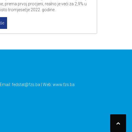
e, prema prvoj procjeni, realno je veći za 2,9% u
isto tromjesečje 2022. godine.
iše
 Email:
fedstat@fzs.ba
| Web: www.fzs.ba