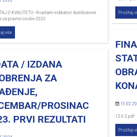
1.2026
AJ O KVALITETU - Kvartalni indikatori distributivne
Pročitaj v
e za pravne osobe 2023.
aj više
FIN
STAT
DATA / IZDANA
OBRA
OBRENJA ZA
KON
AĐENJE,
CEMBAR/PROSINAC
15.02.2
23. PRVI REZULTATI
12.6.2 pdf 
Pročitaj v