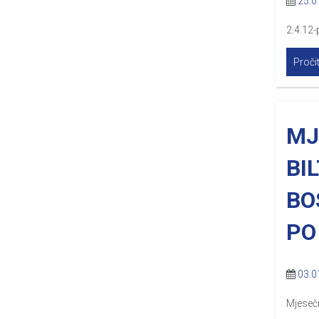
25.0
2.4.12-
Pročit
MJ
BI
BO
PO
03.0
Mjesečn