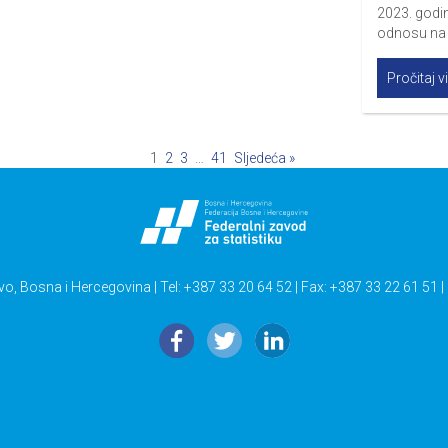
2023. godin
odnosu na 
Pročitaj v
1
2
3
…
41
Sljedeća »
vo, Bosna i Hercegovina | Tel: +387 33 20 64 52 | Fax: +387 33 22 61 51 |