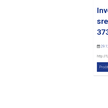
Inv
sre
37
29.1
http://
Pročit