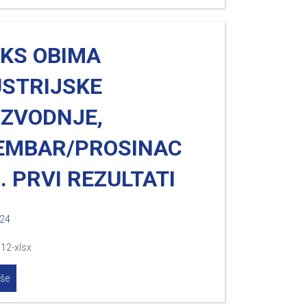
EKS OBIMA
USTRIJSKE
IZVODNJE,
EMBAR/PROSINAC
. PRVI REZULTATI
024
.12-xlsx
iše