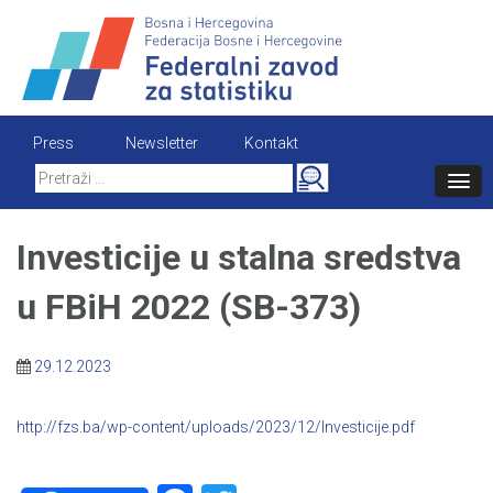
Skip
to
content
Press
Newsletter
Kontakt
Search
for:
Investicije u stalna sredstva
u FBiH 2022 (SB-373)
29.12.2023
http://fzs.ba/wp-content/uploads/2023/12/Investicije.pdf