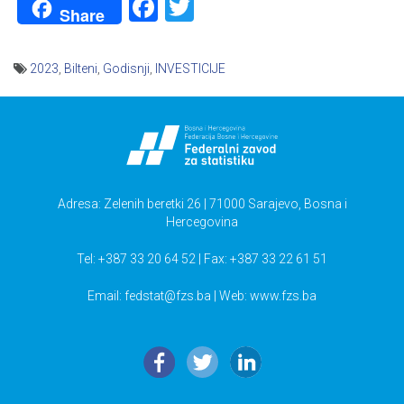
Facebook
Twitter
Share
2023
,
Bilteni
,
Godisnji
,
INVESTICIJE
Navigacija
članaka
Adresa: Zelenih beretki 26 | 71000 Sarajevo, Bosna i
Hercegovina
Tel: +387 33 20 64 52 | Fax: +387 33 22 61 51
Email:
fedstat@fzs.ba
| Web: www.fzs.ba